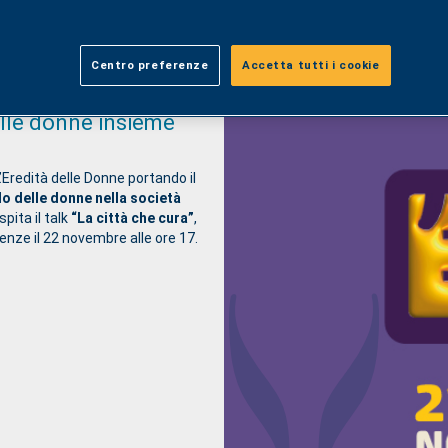
Centro preferenze
Accetta tutti i cookie
lle donne insieme
Eredità delle Donne portando il
lo delle donne nella società
pita il talk
“La città che cura”
,
nze il 22 novembre alle ore 17.