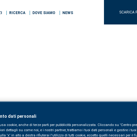
SCARICA 
ZI
RICERCA
DOVE SIAMO
NEWS
to dati personali
usa cookie, anche di terze parti per pubblicità personalizzata. Cliccando su 'Centro pre
i dettagli su come noi, e i nostri partner, trattiamo i tuoi dati personali e gestire i tuo
la 'x' in alto a destra rifiuterai l'utilizzo di tutti cookie, eccetto quelli necessari per i