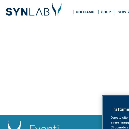
CHI SIAMO
SHOP
SERVI
Trattamen
Questo sito 
avere maggior
Cliccando sul