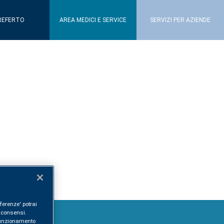
REFERTO
AREA MEDICI E SERVICE
SERVIZI PER AZIENDE
ferenze' potrai
i consensi.
l funzionamento