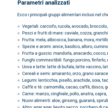
Parametri analizzati
Ecco i principali gruppi alimentari inclusi nel 
Vegetali: carciofo, rucola, avocado, broccolo
Pesci e frutti di mare: caviale, cozza, granch
Frutta: mela, albicocca, banana, mora, mirtill
Spezie e aromi: anice, basilico, alloro, cumin
Frutta a guscio: mandorla, anacardo, cocco, n
Funghi commestibili: fungo porcino, finferlo,
Uova e latte: latte di bufala, latte vaccino, la
Cereali e semi: amaranto, orzo, grano sarace
Legumi: lenticchia, pisello, arachide, soia, ta
Caffè e tè: camomilla, cacao, caffè, ibisco, 
Carne: manzo, cinghiale, pollo, anatra, capra,
Nuovi alimenti: aloe, ginseng, guaranà, spiru
Altro: agar agar, lievito secco, zucchero di c