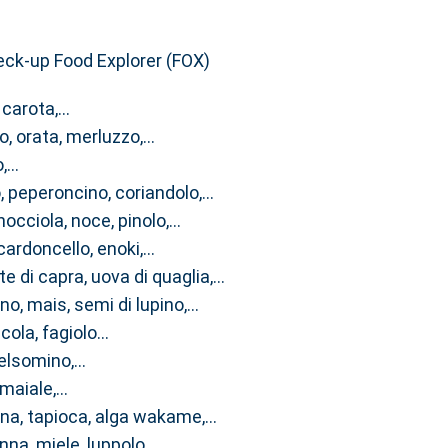
check-up Food Explorer (FOX)
, carota,…
io, orata, merluzzo,…
o,…
o, peperoncino, coriandolo,…
occiola, noce, pinolo,…
 cardoncello, enoki,…
tte di capra, uova di quaglia,…
no, mais, semi di lupino,…
ccola, fagiolo…
gelsomino,…
 maiale,…
lina, tapioca, alga wakame,…
anna, miele, luppolo,…