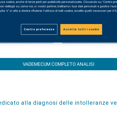
ze
usa cookie, anche di terze parti per pubblicità personalizzata. Cliccando su 'Centro pre
i dettagli su come noi, e i nostri partner, trattiamo i tuoi dati personali e gestire i tuo
la 'x' in alto a destra rifiuterai l'utilizzo di tutti cookie, eccetto quelli necessari per i
Centro preferenze
Accetta tutti i cookie
TEST PRENATALI
COME PREPARARS
VADEMECUM COMPLETO ANALISI
edicato alla diagnosi delle intolleranze ve