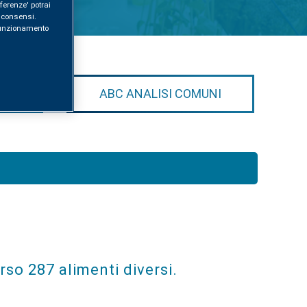
ferenze' potrai
i consensi.
l funzionamento
I
ABC ANALISI COMUNI
rso 287 alimenti diversi.