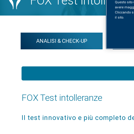
FOX Test intolleran
Questo sito 
avere maggior
Cliccando sul
il sito.
ANALISI & CHECK-UP
FOX Test intolleranze
Il test innovativo e più completo d