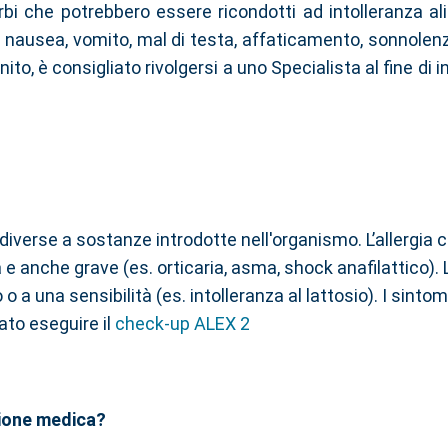
rbi che potrebbero essere ricondotti ad intolleranza a
si, nausea, vomito, mal di testa, affaticamento, sonnolenz
ito, è consigliato rivolgersi a uno Specialista al fine di
 diverse a sostanze introdotte nell'organismo. L’allergia 
a e anche grave (es. orticaria, asma, shock anafilattico). 
a una sensibilità (es. intolleranza al lattosio). I sintom
iato eseguire il
check-up ALEX 2
zione medica?