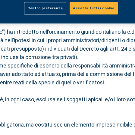
Centro preferenze
Accetta tutti i cookie
to”) ha introdotto nell’ordinamento giuridico italiano la c
nell’ipotesi in cui i propri amministratori/dirigenti o dip
ati presupposto) individuati dal Decreto agli artt. 24 e ss.
inclusa la corruzione tra privati).
 forme specifiche di esonero della responsabilità amministr
 di aver adottato ed attuato, prima della commissione del 
nire reati della specie di quello verificatosi.
, in ogni caso, esclusa se i soggetti apicali e/o i loro s
bbligatoria, ma costituisce un elemento imprescindibile p