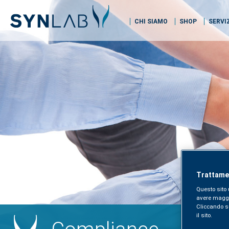
CHI SIAMO
SHOP
SERVI
Trattamen
Questo sito 
avere maggior
Cliccando sul
il sito.