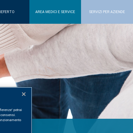
REFERTO
AREA MEDICI E SERVICE
SERVIZI PER AZIENDE
ferenze' potrai
i consensi.
l funzionamento