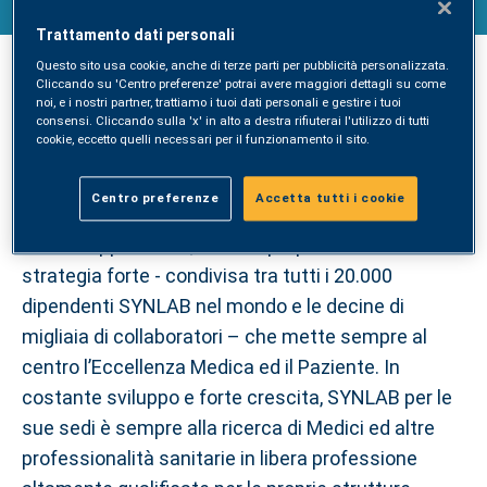
Trattamento dati personali
Questo sito usa cookie, anche di terze parti per pubblicità personalizzata.
Cliccando su 'Centro preferenze' potrai avere maggiori dettagli su come
SYNLAB è leader nella diagnostica medica
noi, e i nostri partner, trattiamo i tuoi dati personali e gestire i tuoi
integrata, grazie al capillare network di servizi di
consensi. Cliccando sulla 'x' in alto a destra rifiuterai l'utilizzo di tutti
cookie, eccetto quelli necessari per il funzionamento il sito.
laboratorio e ad una presenza consolidata di
poliambulatori e centri diagnostici nelle principali
Centro preferenze
Accetta tutti i cookie
regioni italiane. Alla base di questa leadership e del
suo sviluppo futuro, la forza propulsiva di una
strategia forte - condivisa tra tutti i 20.000
dipendenti SYNLAB nel mondo e le decine di
migliaia di collaboratori – che mette sempre al
centro l’Eccellenza Medica ed il Paziente. In
costante sviluppo e forte crescita, SYNLAB per le
sue sedi è sempre alla ricerca di Medici ed altre
professionalità sanitarie in libera professione