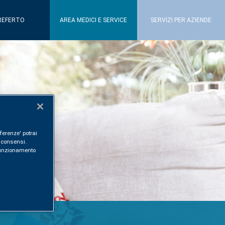
REFERTO
AREA MEDICI E SERVICE
SERVIZI PER AZIENDE
ferenze' potrai
i consensi.
l funzionamento