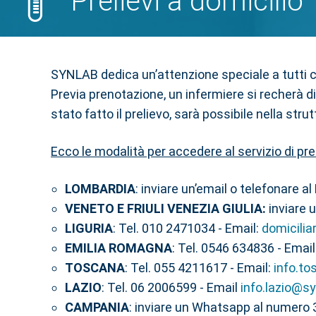
Prelievi a domicilio
SYNLAB dedica un’attenzione speciale a tutti 
Previa prenotazione, un infermiere si recherà dire
stato fatto il prelievo, sarà possibile nella str
Ecco le modalità per accedere al servizio di prel
LOMBARDIA
: inviare un’email o telefonare al 
VENETO E FRIULI VENEZIA GIULIA:
inviare u
LIGURIA
: Tel. 010 2471034 - Email:
domicilia
EMILIA ROMAGNA
: Tel. 0546 634836 - Email
TOSCANA
: Tel. 055 4211617 - Email:
info.to
LAZIO
: Tel. 06 2006599 - Email
info.lazio@sy
CAMPANIA
: inviare un Whatsapp al numero 