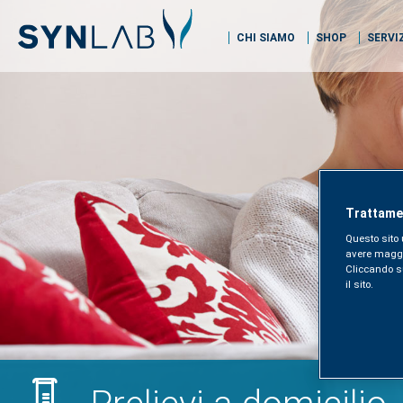
CHI SIAMO
SHOP
SERVI
Trattamen
Questo sito 
avere maggior
Cliccando sul
il sito.