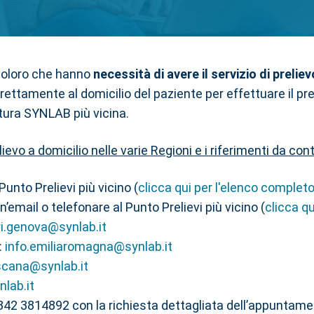
coloro che hanno
necessità di avere il servizio di prelie
ttamente al domicilio del paziente per effettuare il preliev
uttura SYNLAB più vicina.
ievo a domicilio nelle varie Regioni e i riferimenti da con
Punto Prelievi più vicino (
clicca qui per l'elenco complet
n’email o telefonare al Punto Prelievi più vicino (
clicca q
ri.genova@synlab.it
:
info.emiliaromagna@synlab.it
scana@synlab.it
nlab.it
342 3814892 con la richiesta dettagliata dell’appuntame