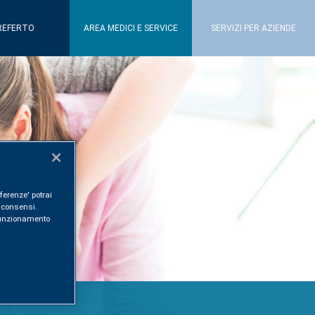
REFERTO
AREA MEDICI E SERVICE
SERVIZI PER AZIENDE
ferenze' potrai
i consensi.
l funzionamento