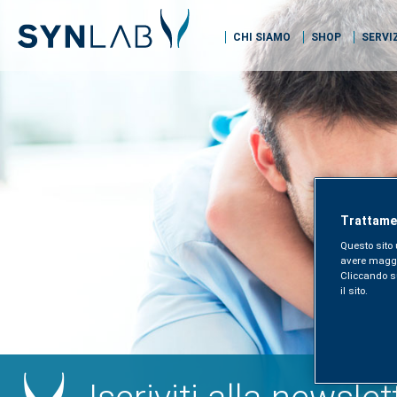
CHI SIAMO
SHOP
SERVI
Trattamen
Questo sito 
avere maggior
Cliccando sul
il sito.