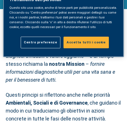
Questo sito usa cookie, anche di terze parti per pubblicità personalizzata.
Cliccando su 'Centro preferenze' potrai avere maggiori dettagli su come
VALORE
noi, e i nostri partner, trattiamo i tuoi dati personali e gestire i tuoi
consensi. Cliccando sulla 'x' in alto a destra rifiuterai l'utilizzo di tutti
La
strategia ESG
(Environmental, Social and
cookie, eccetto quelli necessari per il funzionamento il sito.
Governance) di SYNLAB supporta la
nostra Vision
–
una leadership conquistata attraverso l'eccellenza
Centro preferenze
Accetta tutti i cookie
nel servizio ai pazienti e alla comunità medica con
diagnosi affidabili e valore aggiunto
– e al tempo
stesso richiama la
nostra Mission
–
fornire
informazioni diagnostiche utili per una vita sana e
per il benessere di tutti.
Questi principi si riflettono anche nelle priorità
Ambientali, Sociali e di Governance
, che guidano il
modo in cui traduciamo gli obiettivi in azioni
concrete in tutte le fasi delle nostre attività.