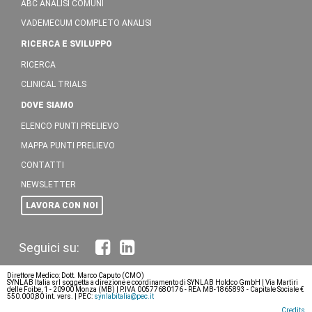
ABC ANALISI COMUNI
VADEMECUM COMPLETO ANALISI
RICERCA E SVILUPPO
RICERCA
CLINICAL TRIALS
DOVE SIAMO
ELENCO PUNTI PRELIEVO
MAPPA PUNTI PRELIEVO
CONTATTI
NEWSLETTER
LAVORA CON NOI
Direttore Medico: Dott. Marco Caputo (CMO)
SYNLAB Italia srl soggetta a direzione e coordinamento di SYNLAB Holdco GmbH | Via Martiri
delle Foibe, 1 - 20900 Monza (MB) | P.IVA 00577680176 - REA MB-1865893 - Capitale Sociale €
550.000,80 int. vers. | PEC:
synlabitalia@pec.it
Credits