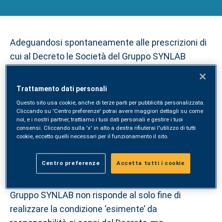
Adeguandosi spontaneamente alle prescrizioni di
cui al Decreto le Società del Gruppo SYNLAB
hanno adottato – e si impegnano a tenere
costantemente aggiornato - il proprio Modello di
Trattamento dati personali
Organizzazione, gestione e controllo (‘Modello’) ai
Questo sito usa cookie, anche di terze parti per pubblicità personalizzata.
sensi del D.lgs. n. 231/2001 (‘Decreto’),
Cliccando su 'Centro preferenze' potrai avere maggiori dettagli su come
noi, e i nostri partner, trattiamo i tuoi dati personali e gestire i tuoi
comprensivo dei protocolli in esso richiamati (i.e.
consensi. Cliccando sulla 'x' in alto a destra rifiuterai l'utilizzo di tutti
cookie, eccetto quelli necessari per il funzionamento il sito.
Codice Etico e Linee Guida Anticorruzione e relativi
Addenda), che ne costituiscono parte integrante.
Centro preferenze
Accetta tutti i cookie
L’adozione del Modello da parte delle Società del
Gruppo SYNLAB non risponde al solo fine di
realizzare la condizione ‘esimente’ da