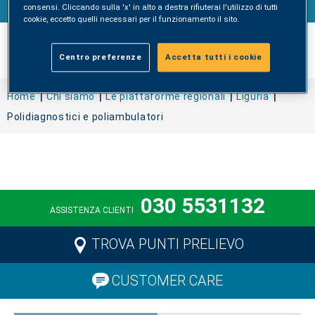
consensi. Cliccando sulla 'x' in alto a destra rifiuterai l'utilizzo di tutti
cookie, eccetto quelli necessari per il funzionamento il sito.
Centro preferenze
Accetta tutti i cookie
Home
Chi siamo
Le piattaforme regionali
Liguria
Polidiagnostici e poliambulatori
030 5531132
ASSISTENZA CLIENTI
TROVA PUNTI PRELIEVO
CUSTOMER CARE