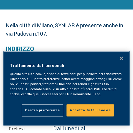
Nella città di Milano, SYNLAB è presente anche in
via Padova n.107.
INDIRIZZO
📍
via Padova n.107 - Milano (MI)
Trattamento dati personali
CONTATTI
Questo sito usa cookie, anche di terze parti per pubblicità personalizzata.
Cliccando su 'Centro preferenze' potrai avere maggiori dettagli su come
📞
tel.
+39 02 30309298
noi, e i nostri partner, trattiamo i tuoi dati personali e gestire i tuoi
consensi. Cliccando sulla 'x' in alto a destra rifiuterai l'utilizzo di tutti
cookie, eccetto quelli necessari per il funzionamento il sito.
✉️ e-mail:
poli.viapadova@synlab.it
🕜 ORARI
Centro preferenze
Accetta tutti i cookie
Dal lunedì al
Prelievi