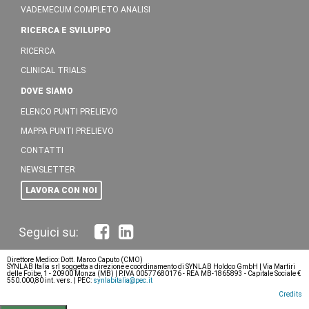
VADEMECUM COMPLETO ANALISI
RICERCA E SVILUPPO
RICERCA
CLINICAL TRIALS
DOVE SIAMO
ELENCO PUNTI PRELIEVO
MAPPA PUNTI PRELIEVO
CONTATTI
NEWSLETTER
LAVORA CON NOI
Direttore Medico: Dott. Marco Caputo (CMO)
SYNLAB Italia srl soggetta a direzione e coordinamento di SYNLAB Holdco GmbH | Via Martiri
delle Foibe, 1 - 20900 Monza (MB) | P.IVA 00577680176 - REA MB-1865893 - Capitale Sociale €
550.000,80 int. vers. | PEC:
synlabitalia@pec.it
Credits