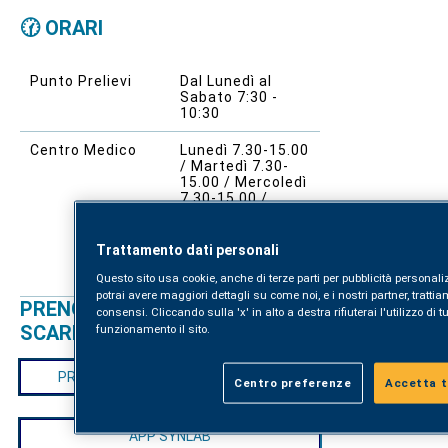
🕜 ORARI
Punto Prelievi
Dal Lunedì al
Sabato 7:30 -
10:30
Centro Medico
Lunedì 7.30-15.00
/ Martedì 7.30-
15.00 / Mercoledì
7.30-15.00 /
Giovedì 7.30-
17.00 / Venerdì
7.30-15.00 /
Trattamento dati personali
Sabato 7.30-
11.00
Questo sito usa cookie, anche di terze parti per pubblicità personal
potrai avere maggiori dettagli su come noi, e i nostri partner, trattiam
PRENOTAZIONE ONLINE E
consensi. Cliccando sulla 'x' in alto a destra rifiuterai l'utilizzo di tu
SCARICO REFERTI
funzionamento il sito.
PRENOTAZIONI E SCARICO REFERTI
Centro preferenze
Accetta tu
APP SYNLAB