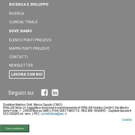
RICERCA E SVILUPPO
RICERCA
CLINICAL TRIALS
DOVE SIAMO
ELENCO PUNTI PRELIEVO
MAPPA PUNTI PRELIEVO
CONTATTI
NEWSLETTER
LAVORA CON NOI
Direttore Medico: Dott. Marco Caputo (CMO)
SYNLAB Italia srl soggetta a direzione e coordinamento di SYNLAB Holdco GmbH | Via Martiri
delle Foibe, 1 - 20900 Monza (MB) | P.IVA 00577680176 - REA MB-1865893 - Capitale Sociale €
550.000,80 int. vers. | PEC:
synlabitalia@pec.it
Credits
Centro preferenze