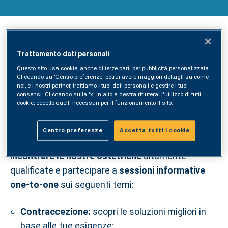
In occasione della Festa delle Donne,
giornata di
Trattamento dati personali
consulenze gratuite
con le ostetriche presso i
Questo sito usa cookie, anche di terze parti per pubblicità personalizzata.
Centri SYNLAB in Toscana.
Cliccando su 'Centro preferenze' potrai avere maggiori dettagli su come
noi, e i nostri partner, trattiamo i tuoi dati personali e gestire i tuoi
consensi. Cliccando sulla 'x' in alto a destra rifiuterai l'utilizzo di tutti
Dedicato alle Donne che scelgono di stare bene. Il
cookie, eccetto quelli necessari per il funzionamento il sito.
nostro obiettivo è quello di supportare tutte le
donne che hanno bisogno di una consulenza
Centro preferenze
Accetta tutti i cookie
dedicata.
Durante la giornata potrete infatti
incontrare le nostre ostetriche
altamente
qualificate e partecipare a
sessioni informative
one-to-one
sui seguenti temi:
Contraccezione:
scopri le soluzioni migliori in
base alle tue esigenze;