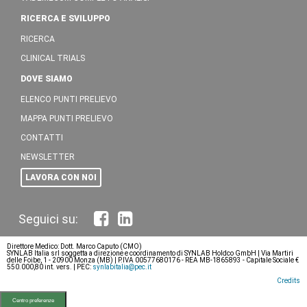
RICERCA E SVILUPPO
RICERCA
CLINICAL TRIALS
DOVE SIAMO
ELENCO PUNTI PRELIEVO
MAPPA PUNTI PRELIEVO
CONTATTI
NEWSLETTER
LAVORA CON NOI
Direttore Medico: Dott. Marco Caputo (CMO)
SYNLAB Italia srl soggetta a direzione e coordinamento di SYNLAB Holdco GmbH | Via Martiri
delle Foibe, 1 - 20900 Monza (MB) | P.IVA 00577680176 - REA MB-1865893 - Capitale Sociale €
550.000,80 int. vers. | PEC:
synlabitalia@pec.it
Credits
Centro preferenze