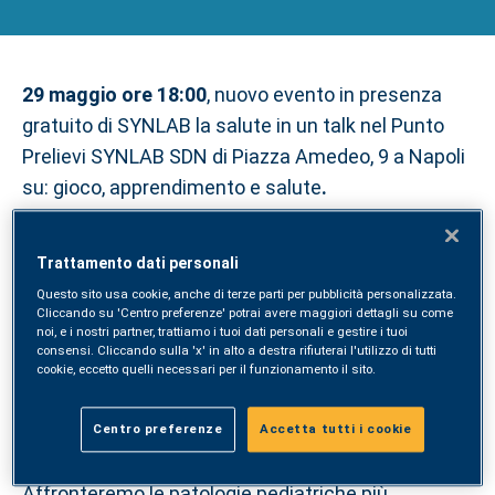
29 maggio ore 18:00
, nuovo evento in presenza
gratuito di SYNLAB la salute in un talk nel Punto
Prelievi SYNLAB SDN di Piazza Amedeo, 9 a Napoli
su: gioco, apprendimento e salute
.
L’INCONTRO È GRATUITO.
Trattamento dati personali
Parleremo con gli esperti SYNLAB delle piccole
Questo sito usa cookie, anche di terze parti per pubblicità personalizzata.
patologie più comuni che possono colpire i
Cliccando su 'Centro preferenze' potrai avere maggiori dettagli su come
noi, e i nostri partner, trattiamo i tuoi dati personali e gestire i tuoi
bambini, come la tonsillite e le anemie, offrendo
consensi. Cliccando sulla 'x' in alto a destra rifiuterai l'utilizzo di tutti
approfondimenti e soluzioni pratiche.
cookie, eccetto quelli necessari per il funzionamento il sito.
Esamineremo l’importante tema
dell’alimentazione del bambino e le eventuali
Centro preferenze
Accetta tutti i cookie
carenze nutrizionali da considerare attentamente.
Affronteremo le patologie pediatriche più