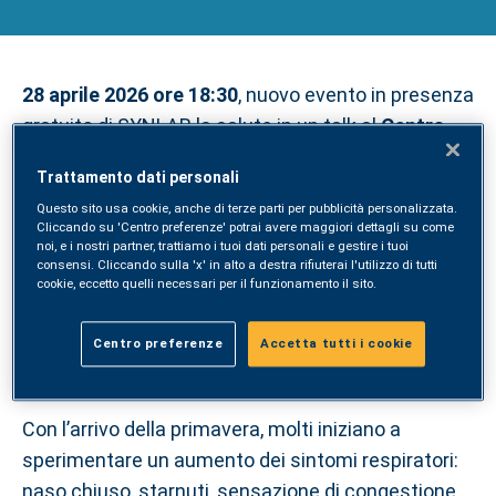
sulle allergie
28 aprile 2026 ore 18:30
, nuovo evento in presenza
gratuito di SYNLAB la salute in un talk al
Centro
Medico SYNLAB di Via Gianturco, 113 a Napoli
su
Trattamento dati personali
respiro, struttura, allergie, il percorso integrato dal
Questo sito usa cookie, anche di terze parti per pubblicità personalizzata.
sintomo alla soluzione.
Cliccando su 'Centro preferenze' potrai avere maggiori dettagli su come
noi, e i nostri partner, trattiamo i tuoi dati personali e gestire i tuoi
consensi. Cliccando sulla 'x' in alto a destra rifiuterai l'utilizzo di tutti
L'incontro si terrà al
terzo piano, nella sala
cookie, eccetto quelli necessari per il funzionamento il sito.
d'attesa dedicata ai prelievi
. La struttura è
provvista di parcheggio gratuito. Seguirà buffet
Centro preferenze
Accetta tutti i cookie
conviviale.
Con l’arrivo della primavera, molti iniziano a
sperimentare un aumento dei sintomi respiratori:
naso chiuso, starnuti, sensazione di congestione