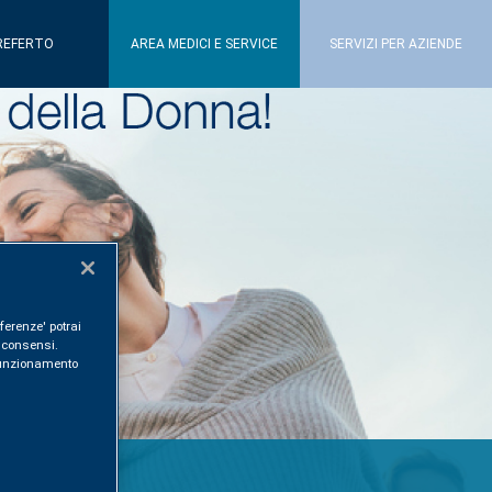
REFERTO
AREA MEDICI E SERVICE
SERVIZI PER AZIENDE
ferenze' potrai
i consensi.
l funzionamento