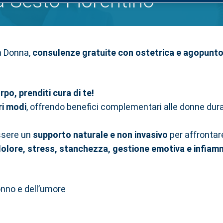
 Sesto Fiorentino
la Donna,
consulenze gratuite
con ostetrica e agopunt
rpo, prenditi cura di te!
ri modi
, offrendo benefici complementari alle donne durant
ssere un
supporto naturale e non invasivo
per affronta
 dolore, stress, stanchezza, gestione emotiva e infia
onno e dell’umore