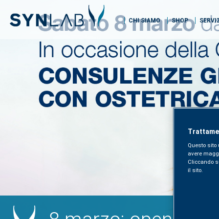
CHI SIAMO
SHOP
SERVI
Trattamen
Questo sito 
avere maggior
Cliccando sul
il sito.