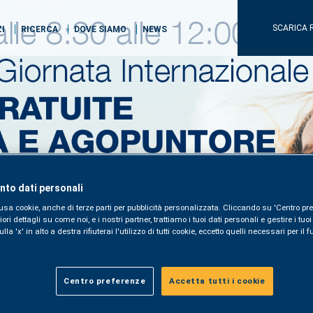
SCARICA 
ZI
RICERCA
DOVE SIAMO
NEWS
to dati personali
usa cookie, anche di terze parti per pubblicità personalizzata. Cliccando su 'Centro pre
i dettagli su come noi, e i nostri partner, trattiamo i tuoi dati personali e gestire i tuo
la 'x' in alto a destra rifiuterai l'utilizzo di tutti cookie, eccetto quelli necessari per i
Centro preferenze
Accetta tutti i cookie