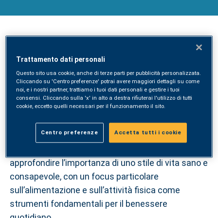
Roma, 19 giugno
Giovedì
19 Giugno
, alle ore
18:30
, si terrà, presso
SYNLAB MEDILAB di Via S. Francesco D'Assisi,
Trattamento dati personali
58, a Ciampino - Roma,
un nuovo appuntamento
Questo sito usa cookie, anche di terze parti per pubblicità personalizzata.
aperto al pubblico, dal titolo:
Cibo fonte di energia:
Cliccando su 'Centro preferenze' potrai avere maggiori dettagli su come
noi, e i nostri partner, trattiamo i tuoi dati personali e gestire i tuoi
l’alimentazione corretta per chi ama lo sport.
consensi. Cliccando sulla 'x' in alto a destra rifiuterai l'utilizzo di tutti
cookie, eccetto quelli necessari per il funzionamento il sito.
La serata, pensata per chiunque voglia sentirsi
Centro preferenze
Accetta tutti i cookie
meglio e affrontare l’estate con più vitalità,
rappresenta un’occasione preziosa per
approfondire l’importanza di uno stile di vita sano e
consapevole, con un focus particolare
sull’alimentazione e sull’attività fisica come
strumenti fondamentali per il benessere
quotidiano.