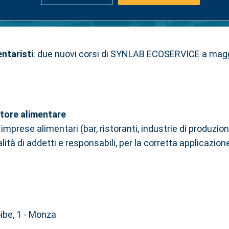
: ecco i prossimi corsi
entaristi
: due nuovi corsi di SYNLAB ECOSERVICE a magg
ttore alimentare
mprese alimentari (bar, ristoranti, industrie di produzione
alità di addetti e responsabili, per la corretta applicazi
oibe, 1 - Monza