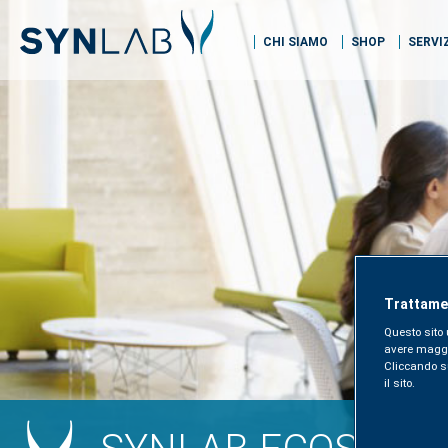
CHI SIAMO
SHOP
SERVI
Trattamen
Questo sito 
avere maggior
Cliccando sul
il sito.