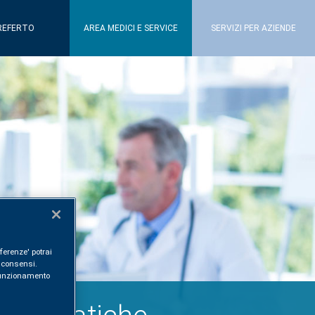
REFERTO
AREA MEDICI E SERVICE
SERVIZI PER AZIENDE
ferenze' potrai
i consensi.
l funzionamento