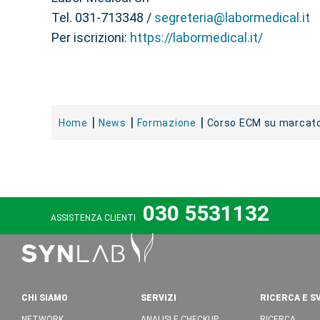
Tel. 031-713348 /
segreteria@labormedical.it
Per iscrizioni:
https://labormedical.it/
Home
News
Formazione
Corso ECM su marcator
030 5531132
ASSISTENZA CLIENTI
CHI SIAMO
SERVIZI
RICERCA E S
NETWORK
ANALISI E CHECKUP
RICERCA