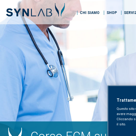
CHI SIAMO
SHOP
SERVI
Trattamen
Questo sito 
avere maggior
Cliccando sul
il sito.