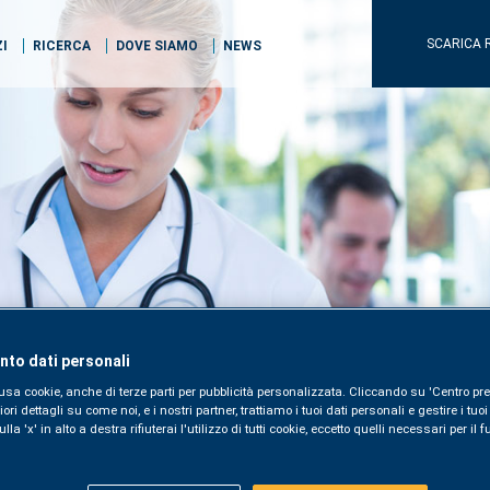
SCARICA 
ZI
RICERCA
DOVE SIAMO
NEWS
to dati personali
usa cookie, anche di terze parti per pubblicità personalizzata. Cliccando su 'Centro pre
i dettagli su come noi, e i nostri partner, trattiamo i tuoi dati personali e gestire i tuo
la 'x' in alto a destra rifiuterai l'utilizzo di tutti cookie, eccetto quelli necessari per i