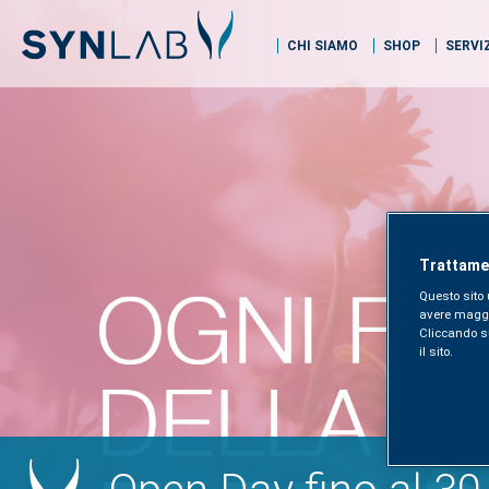
CHI SIAMO
SHOP
SERVI
Trattamen
Questo sito 
avere maggior
Cliccando sul
il sito.