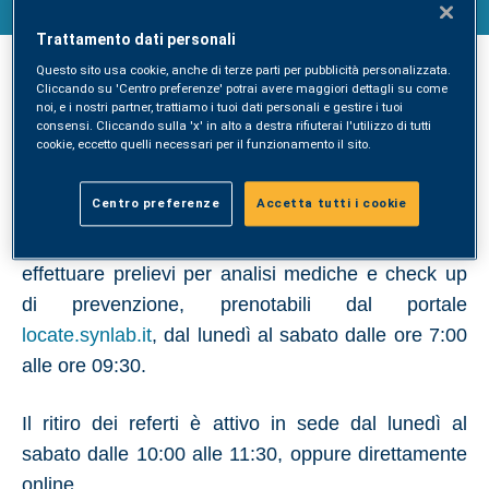
Trattamento dati personali
SYNLAB
Questo sito usa cookie, anche di terze parti per pubblicità personalizzata.
Cliccando su 'Centro preferenze' potrai avere maggiori dettagli su come
SYNLAB apre un nuovo Punto Prelievi a Bergamo,
noi, e i nostri partner, trattiamo i tuoi dati personali e gestire i tuoi
in via Maj n° 26, portando così a tre i centri in città.
consensi. Cliccando sulla 'x' in alto a destra rifiuterai l'utilizzo di tutti
cookie, eccetto quelli necessari per il funzionamento il sito.
Presso il nuovo Punto Prelievi, convenzionato con
Centro preferenze
Accetta tutti i cookie
il Sistema Sanitario Regionale (SSR Lombardia) e
con i principali fondi e assicurazioni, sarà possibile
effettuare prelievi per analisi mediche e check up
di prevenzione, prenotabili dal portale
locate.synlab.it
, dal lunedì al sabato dalle ore 7:00
alle ore 09:30.
Il ritiro dei referti è attivo in sede dal lunedì al
sabato dalle 10:00 alle 11:30, oppure direttamente
online.