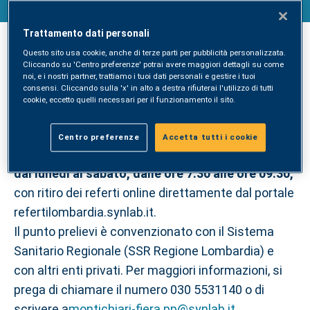
della città
Trattamento dati personali
Questo sito usa cookie, anche di terze parti per pubblicità personalizzata.
A partire da lunedì 20 settembre, raddoppia la
Cliccando su 'Centro preferenze' potrai avere maggiori dettagli su come
presenza di SYNLAB nella città di Montichiari: al
noi, e i nostri partner, trattiamo i tuoi dati personali e gestire i tuoi
consensi. Cliccando sulla 'x' in alto a destra rifiuterai l'utilizzo di tutti
punto prelievi sito in piazza del Comune 24/26 si
cookie, eccetto quelli necessari per il funzionamento il sito.
aggiunge una
nuova sede, in via Brescia 149.
Centro preferenze
Accetta tutti i cookie
Presso il Centro sarà possibile
effettuare prelievi
*
dal lunedì al sabato, dalle ore 7:30 alle ore 09:30,
con ritiro dei referti online direttamente dal portale
refertilombardia.synlab.it.
Il punto prelievi è convenzionato con il Sistema
Sanitario Regionale (SSR Regione Lombardia) e
con altri enti privati. Per maggiori informazioni, si
prega di chiamare il numero 030 5531140 o di
scrivere a
montichiari-fiera.pp@synlab.it
.