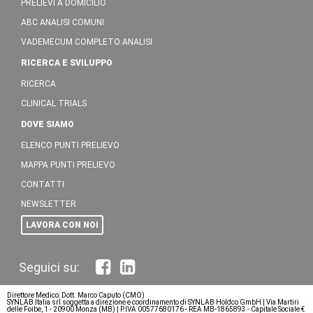
PRELIEVI A DOMICILIO
ABC ANALISI COMUNI
VADEMECUM COMPLETO ANALISI
RICERCA E SVILUPPO
RICERCA
CLINICAL TRIALS
DOVE SIAMO
ELENCO PUNTI PRELIEVO
MAPPA PUNTI PRELIEVO
CONTATTI
NEWSLETTER
LAVORA CON NOI
Direttore Medico: Dott. Marco Caputo (CMO)
SYNLAB Italia srl soggetta a direzione e coordinamento di SYNLAB Holdco GmbH | Via Martiri
delle Foibe, 1 - 20900 Monza (MB) | P.IVA 00577680176 - REA MB-1865893 - Capitale Sociale €