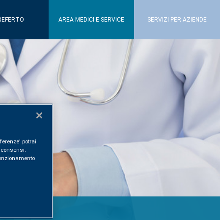
REFERTO
AREA MEDICI E SERVICE
SERVIZI PER AZIENDE
ferenze' potrai
i consensi.
l funzionamento