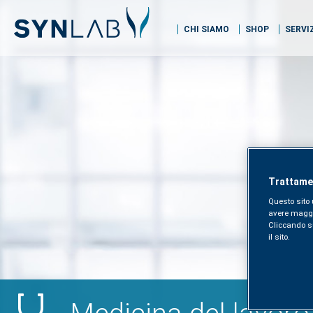
CHI SIAMO
SHOP
SERVI
Trattamen
Questo sito 
avere maggior
Cliccando sul
il sito.