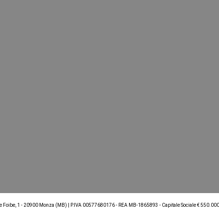
le Foibe, 1 - 20900 Monza (MB) | P.IVA 00577680176 - REA MB-1865893 - Capitale Sociale € 550.000,8