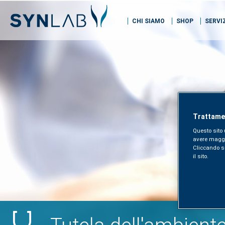
CHI SIAMO
SHOP
SERVI
Trattamen
Questo sito 
avere maggior
Cliccando sul
il sito.