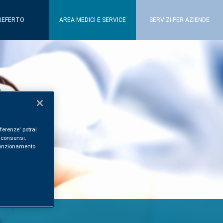
REFERTO
AREA MEDICI E SERVICE
SERVIZI PER AZIENDE
ferenze' potrai
i consensi.
l funzionamento