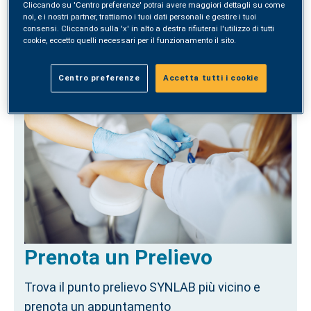
Cliccando su 'Centro preferenze' potrai avere maggiori dettagli su come
noi, e i nostri partner, trattiamo i tuoi dati personali e gestire i tuoi
consensi. Cliccando sulla 'x' in alto a destra rifiuterai l'utilizzo di tutti
ACQUISTA
cookie, eccetto quelli necessari per il funzionamento il sito.
Centro preferenze
Accetta tutti i cookie
Prenota un Prelievo
Trova il punto prelievo SYNLAB più vicino e
prenota un appuntamento