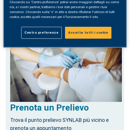
Cliccando su 'Centro preferenze' potrai avere maggiori dettagli su come
noi, e i nostri partner, trattiamo i tuoi dati personali e gestire i tuoi
consensi. Cliccando sulla 'x' in alto a destra rifiuterai l'utilizzo di tutti
ACQUISTA
cookie, eccetto quelli necessari per il funzionamento il sito.
Centro preferenze
Accetta tutti i cookie
Prenota un Prelievo
Trova il punto prelievo SYNLAB più vicino e
prenota un appuntamento