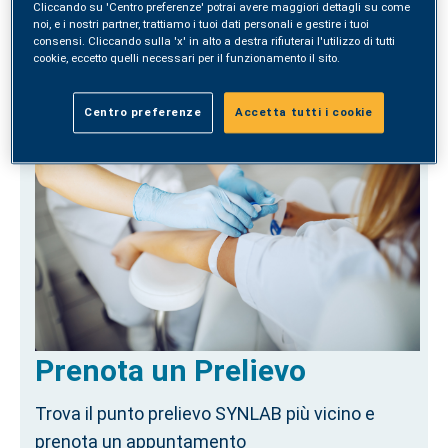
Cliccando su 'Centro preferenze' potrai avere maggiori dettagli su come
noi, e i nostri partner, trattiamo i tuoi dati personali e gestire i tuoi
consensi. Cliccando sulla 'x' in alto a destra rifiuterai l'utilizzo di tutti
ACQUISTA
cookie, eccetto quelli necessari per il funzionamento il sito.
Centro preferenze
Accetta tutti i cookie
Prenota un Prelievo
Trova il punto prelievo SYNLAB più vicino e
prenota un appuntamento