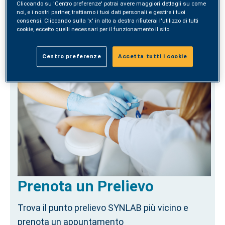
Cliccando su 'Centro preferenze' potrai avere maggiori dettagli su come
noi, e i nostri partner, trattiamo i tuoi dati personali e gestire i tuoi
consensi. Cliccando sulla 'x' in alto a destra rifiuterai l'utilizzo di tutti
ACQUISTA
cookie, eccetto quelli necessari per il funzionamento il sito.
Centro preferenze
Accetta tutti i cookie
Prenota un Prelievo
Trova il punto prelievo SYNLAB più vicino e
prenota un appuntamento