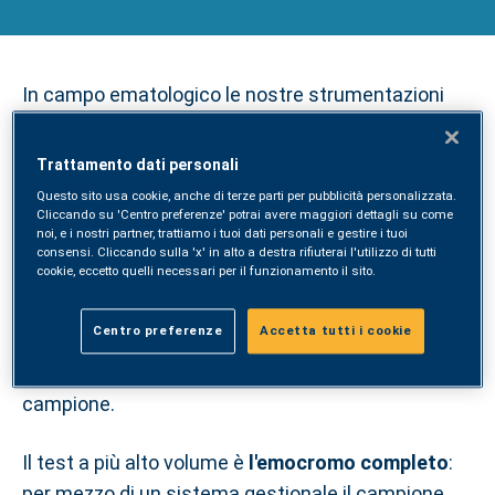
In campo ematologico le nostre strumentazioni
sfruttano un sistema combinato
impedenziometrico-citofluorimetrico per il
Trattamento dati personali
conteggio e la caratterizzazione degli elementi
Questo sito usa cookie, anche di terze parti per pubblicità personalizzata.
che compongono il sangue venoso periferico.
Il
Cliccando su 'Centro preferenze' potrai avere maggiori dettagli su come
noi, e i nostri partner, trattiamo i tuoi dati personali e gestire i tuoi
personale altamente specializzato è deputato
consensi. Cliccando sulla 'x' in alto a destra rifiuterai l'utilizzo di tutti
cookie, eccetto quelli necessari per il funzionamento il sito.
alla revisione in microscopia ottica e alla
validazione di eventuali anomalie
, supportato da
Centro preferenze
Accetta tutti i cookie
un sistema informatico all’avanguardia,
implementato con regole per la gestione del
campione.
Il test a più alto volume è
l'emocromo completo
:
per mezzo di un sistema gestionale il campione