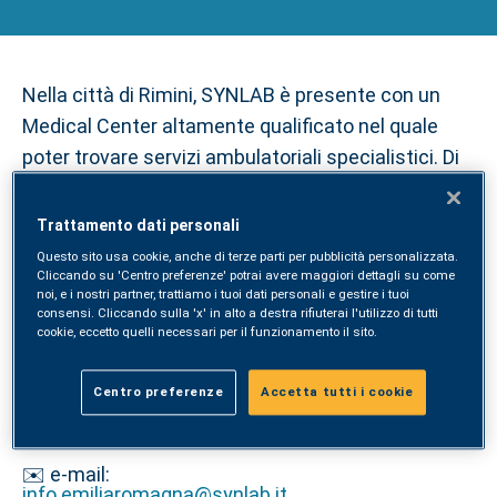
Nella città di Rimini, SYNLAB è presente con un
Medical Center altamente qualificato nel quale
poter trovare servizi ambulatoriali specialistici. Di
seguito i contatti e le specialità ambulatoriali
presenti.
Trattamento dati personali
Questo sito usa cookie, anche di terze parti per pubblicità personalizzata.
INDIRIZZO
Cliccando su 'Centro preferenze' potrai avere maggiori dettagli su come
noi, e i nostri partner, trattiamo i tuoi dati personali e gestire i tuoi
📍
Viale Principe Amedeo, 11 – 47921
consensi. Cliccando sulla 'x' in alto a destra rifiuterai l'utilizzo di tutti
Rimini (RN)
cookie, eccetto quelli necessari per il funzionamento il sito.
CONTATTI
Centro preferenze
Accetta tutti i cookie
📞
tel. +39 054 11810147
✉️ e-mail:
info.emiliaromagna@synlab.it