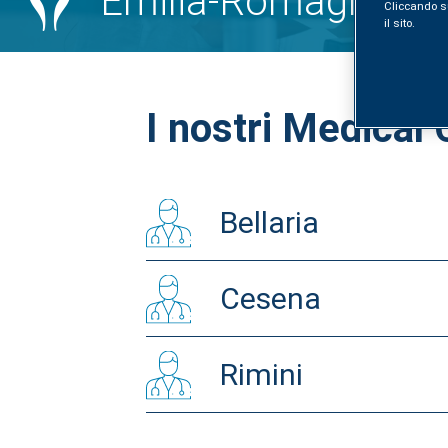
Emilia-Romagna
Cliccando sul
il sito.
I nostri Medical
Bellaria
Cesena
Rimini