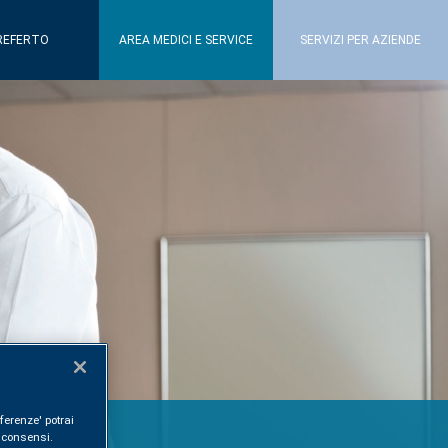
REFERTO
AREA MEDICI E SERVICE
SERVIZI PER AZIENDE
ferenze' potrai
i consensi.