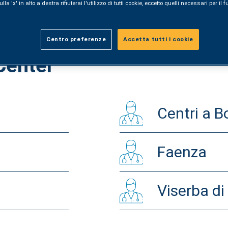
la 'x' in alto a destra rifiuterai l'utilizzo di tutti cookie, eccetto quelli necessari per i
Centro preferenze
Accetta tutti i cookie
 Center
Centri a B
Faenza
Viserba di