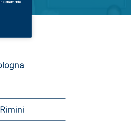
l funzionamento
ologna
 Rimini