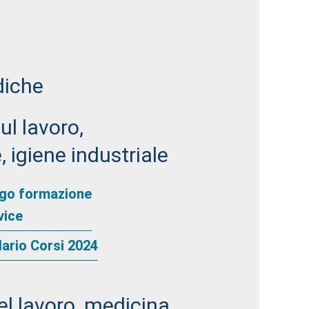
diche
ul lavoro,
 igiene industriale
logo formazione
vice
dario Corsi 2024
el lavoro, medicina