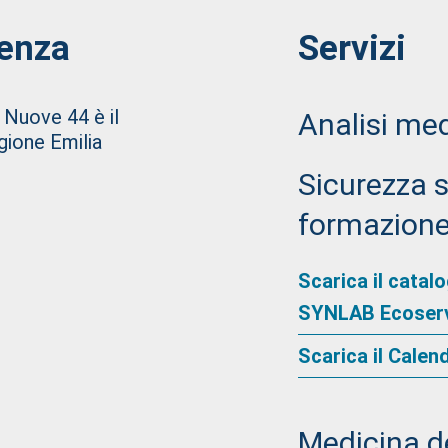
aenza
Servizi
 Nuove 44 è il
Analisi me
egione Emilia
Sicurezza s
formazione,
Scarica il cata
SYNLAB Ecoser
Scarica il Calen
Medicina d