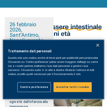
26 febbraio
2026,
Sant'Antimo,
Napoli: evento
sul benessere
intestinale
Trattamento dati personali
Questo sito usa cookie, anche di terze parti per pubblicità personalizzata.
26 febbraio ore 18:30
,
Cliccando su 'Centro preferenze' potrai avere maggiori dettagli su come
nuovo evento in
noi, e i nostri partner, trattiamo i tuoi dati personali e gestire i tuoi
presenza gratuito di
consensi. Cliccando sulla 'x' in alto a destra rifiuterai l'utilizzo di tutti
SYNLAB la salute in un
cookie, eccetto quelli necessari per il funzionamento il sito.
talk al Centro Medico
SYNLAB Igea di Via degli
Centro preferenze
Accetta tutti i cookie
Oleandri, 38 a
Sant'Antimo (Napoli) sul
Benessere intestinale ad
ogni età: dall’infanzia alla
menopausa.