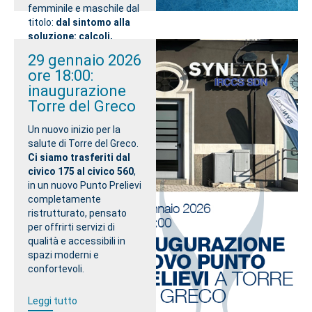
femminile e maschile dal
titolo:
dal sintomo alla
soluzione: calcoli,
pavimento pelvico e
29 gennaio 2026
prostata. Un vero lavoro
ore 18:00:
di squadra!
inaugurazione
Torre del Greco
Leggi tutto
Un nuovo inizio per la
salute di Torre del Greco.
Ci siamo trasferiti dal
civico 175 al civico 560
,
in un nuovo Punto Prelievi
completamente
ristrutturato, pensato
per offrirti servizi di
qualità e accessibili in
spazi moderni e
confortevoli.
Leggi tutto