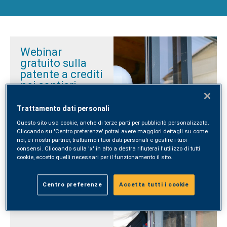
Webinar
gratuito sulla
patente a crediti
nei cantieri
SYNLAB Ecoservice
Trattamento dati personali
organizza un nuovo
Webinar gratuito sul
Questo sito usa cookie, anche di terze parti per pubblicità personalizzata.
Cliccando su 'Centro preferenze' potrai avere maggiori dettagli su come
tema "
La patente a
noi, e i nostri partner, trattiamo i tuoi dati personali e gestire i tuoi
crediti per la sicurezza
consensi. Cliccando sulla 'x' in alto a destra rifiuterai l'utilizzo di tutti
nei cantieri" lunedì 7
cookie, eccetto quelli necessari per il funzionamento il sito.
ottobre, dalle ore 16.30
alle 17.30
.
Centro preferenze
Accetta tutti i cookie
Leggi tutto