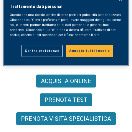
Trasmissibili
Trattamento dati personali
Questo sito usa cookie, anche di terze parti per pubblicità personalizzata.
Cliccando su 'Centro preferenze' potrai avere maggiori dettagli su come
noi, e i nostri partner, trattiamo i tuoi dati personali e gestire i tuoi
I test che permettono di
consensi. Cliccando sulla 'x' in alto a destra rifiuterai l'utilizzo di tutti
cookie, eccetto quelli necessari per il funzionamento il sito.
diagnosticare le principali infezioni
sessualmente trasmissibili (
IST
), sia
Centro preferenze
Accetta tutti i cookie
di origine batterica che virale.
ACQUISTA ONLINE
PRENOTA TEST
PRENOTA VISITA SPECIALISTICA