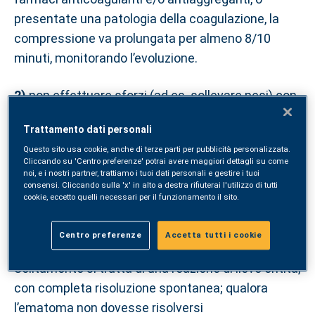
presentate una patologia della coagulazione, la
compressione va prolungata per almeno 8/10
minuti, monitorando l’evoluzione.
2)
non effettuare sforzi (ad es. sollevare pesi) con
il braccio interessato dal prelievo per almeno 15
Trattamento dati personali
minuti;
Questo sito usa cookie, anche di terze parti per pubblicità personalizzata.
Cliccando su 'Centro preferenze' potrai avere maggiori dettagli su come
3)
astenersi dall’attività fisica intensa dell’arto in
noi, e i nostri partner, trattiamo i tuoi dati personali e gestire i tuoi
consensi. Cliccando sulla 'x' in alto a destra rifiuterai l'utilizzo di tutti
cui è stato introdotto l’ago per almeno qualche ora
cookie, eccetto quelli necessari per il funzionamento il sito.
dopo il prelievo (ad es. sollevamento pesi in
palestra);
Centro preferenze
Accetta tutti i cookie
Solitamente si tratta di una reazione di lieve entità,
con completa risoluzione spontanea; qualora
l’ematoma non dovesse risolversi