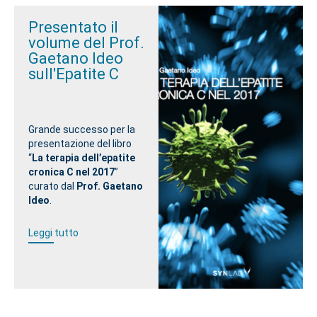
Presentato il
volume del Prof.
Gaetano Ideo
sull'Epatite C
Grande successo per la
presentazione del libro
“
La terapia dell’epatite
cronica C nel 2017
”
curato dal
Prof. Gaetano
Ideo
.
Leggi tutto