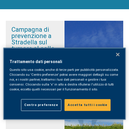
Campagna di
prevenzione a
Stradella sul
tumore al collo
dell’utero
Trattamento dati personali
È stato aperto da poco
Questo sito usa cookie, anche di terze parti per pubblicità personalizzata.
più di due mesi, ma il
Cliccando su 'Centro preferenze' potrai avere maggiori dettagli su come
punto prelievi Synlab di
noi, e i nostri partner, trattiamo i tuoi dati personali e gestire i tuoi
Stradella ha già deciso di
consensi. Cliccando sulla 'x' in alto a destra rifiuterai l'utilizzo di tutti
coinvolgere i cittadini in
cookie, eccetto quelli necessari per il funzionamento il sito.
un’iniziativa lodevole.
Centro preferenze
Accetta tutti i cookie
Leggi tutto