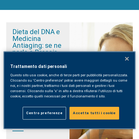
Dieta del DNA e
Medicina
Antiaging: se ne
parla a Brescia
Lunedì 28 gennaio, alle
Trattamento dati personali
ore 18:30, presso il punto
prelievi di via Marconi
Questo sito usa cookie, anche di terze parti per pubblicità personalizzata.
Cliccando su 'Centro preferenze' potrai avere maggiori dettagli su come
9/11, si terrà l’incontro
noi, e i nostri partner, trattiamo i tuoi dati personali e gestire i tuoi
“La salute dal
consensi. Cliccando sulla 'x' in alto a destra rifiuterai l'utilizzo di tutti
benessere. Dieta del
cookie, eccetto quelli necessari per il funzionamento il sito.
DNA e Medicina
Antiaging nei percorsi
IUNIC”
.
Centro preferenze
Accetta tutti i cookie
Leggi tutto