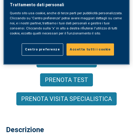
Trattamento dati personali
Questo sito usa cookie, anche di terze parti per pubblicità personalizzata.
Il test diagnostico ad ampio spettro
Cliccando su 'Centro preferenze' potrai avere maggiori dettagli su come
noi, e i nostri partner, trattiamo i tuoi dati personali e gestire i tuoi
che analizza 295 allergeni, inclusi gli
consensi. Cliccando sulla 'x' in alto a destra rifiuterai l'utilizzo di tutti
cookie, eccetto quelli necessari per il funzionamento il sito.
allergeni molecolari.
Centro preferenze
Accetta tutti i cookie
ACQUISTA ONLINE
PRENOTA TEST
PRENOTA VISITA SPECIALISTICA
Descrizione