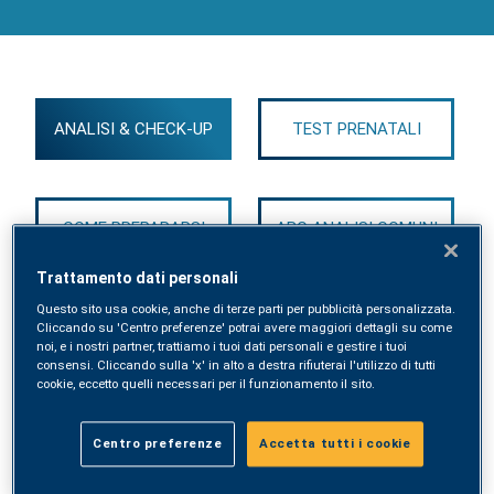
Ripetuto e Ricorrente)
ANALISI & CHECK-UP
TEST PRENATALI
COME PREPARARSI
ABC ANALISI COMUNI
Trattamento dati personali
Questo sito usa cookie, anche di terze parti per pubblicità personalizzata.
Cliccando su 'Centro preferenze' potrai avere maggiori dettagli su come
noi, e i nostri partner, trattiamo i tuoi dati personali e gestire i tuoi
consensi. Cliccando sulla 'x' in alto a destra rifiuterai l'utilizzo di tutti
VADEMECUM COMPLETO ANALISI
cookie, eccetto quelli necessari per il funzionamento il sito.
Centro preferenze
Accetta tutti i cookie
Pacchetto ASRR (Aborto