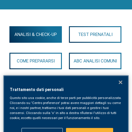
ANALISI & CHECK-UP
TEST PRENATALI
COME PREPARARSI
ABC ANALISI COMUNI
Trattamento dati personali
Questo sito usa cookie, anche di terze parti per pubblicità personalizzata.
VADEMECUM COMPLETO ANALISI
Cliccando su 'Centro preferenze' potrai avere maggiori dettagli su come
noi, e i nostri partner, trattiamo i tuoi dati personali e gestire i tuoi
consensi. Cliccando sulla 'x' in alto a destra rifiuterai l'utilizzo di tutti
cookie, eccetto quelli necessari per il funzionamento il sito.
Check-up Infertilità Femminile